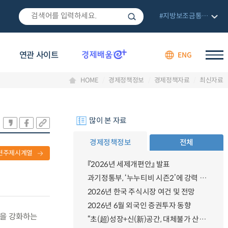
#지방보조금통합관리망
연관 사이트
ENG
HOME
경제정책정보
경제정책자료
최신자료
많이 본 자료
경제정책정보
전체
련주제시계열
『2026년 세제개편안』 발표
과기정통부, ‘누누티비 시즌2’에 강력 대응 의지 밝혀
2026년 한국 주식시장 여건 및 전망
2026년 6월 외국인 증권투자 동향
능을 강화하는
“초(超)성장+신(新)공간, 대체불가 산업강국”