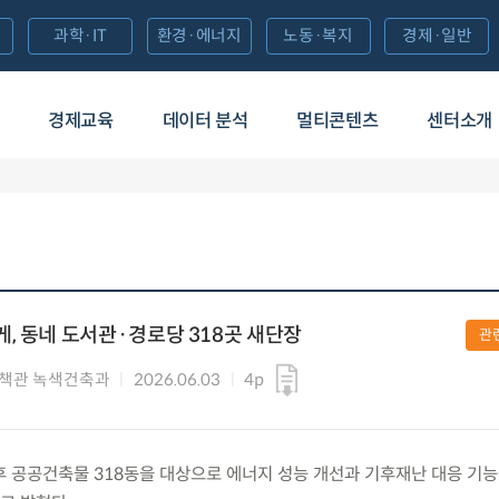
과학·IT
환경·에너지
노동·복지
경제·일반
경제교육
데이터 분석
멀티콘텐츠
센터소개
, 동네 도서관·경로당 318곳 새단장
관
책관 녹색건축과
2026.06.03
4p
) 노후 공공건축물 318동을 대상으로 에너지 성능 개선과 기후재난 대응 기