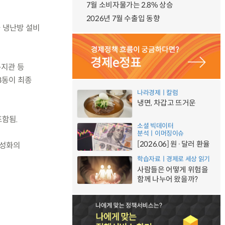
7월 소비자물가는 2.8% 상승
2026년 7월 수출입 동향
율 냉난방 설비
복지관 등
8동이 최종
나라경제ㅣ칼럼
냉면, 차갑고 뜨거운
포함됨.
소셜 빅데이터
분석ㅣ이머징이슈
[2026.06] 원·달러 환율
활성화의
학습자료ㅣ경제로 세상 읽기
사람들은 어떻게 위험을
함께 나누어 왔을까?