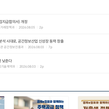
접지급합의서) 개정
업거래정책과
2026.08.05
2p
간분석 시대로, 공간정보산업 신성장 동력 창출
책관 공간정보진흥과
2026.08.03
7p
담 낮춘다
설기술계약과
2026.08.03
2p