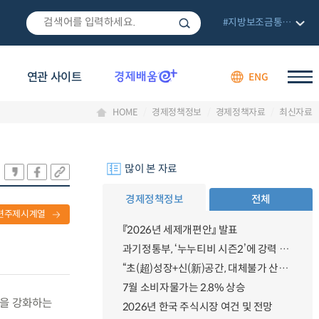
#지방보조금통합관리망
연관 사이트
ENG
HOME
경제정책정보
경제정책자료
최신자료
많이 본 자료
경제정책정보
전체
련주제시계열
『2026년 세제개편안』 발표
과기정통부, ‘누누티비 시즌2’에 강력 대응 의지 밝혀
“초(超)성장+신(新)공간, 대체불가 산업강국”
7월 소비자물가는 2.8% 상승
능을 강화하는
2026년 한국 주식시장 여건 및 전망