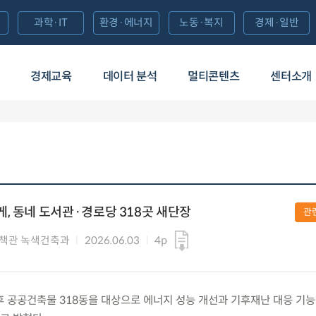
과학·IT
환경·에너지
노동·복지
경제·일반
경제교육
데이터 분석
멀티콘텐츠
센터소개
, 동네 도서관·경로당 318곳 새단장
관
책관 녹색건축과
2026.06.03
4p
) 노후 공공건축물 318동을 대상으로 에너지 성능 개선과 기후재난 대응 기