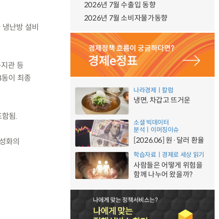
2026년 7월 수출입 동향
2026년 7월 소비자물가동향
율 냉난방 설비
복지관 등
8동이 최종
나라경제ㅣ칼럼
냉면, 차갑고 뜨거운
포함됨.
소셜 빅데이터
분석ㅣ이머징이슈
[2026.06] 원·달러 환율
활성화의
학습자료ㅣ경제로 세상 읽기
사람들은 어떻게 위험을
함께 나누어 왔을까?