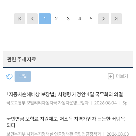
1
2
3
4
5
관련 주제 자료
보험
더보기
「자동차손해배상 보장법」 시행령 개정안 4일 국무회의 의결
국토교통부 모빌리티자동차국 자동차운영보험과
2026.08.04
5p
국민연금 보험료 지원제도, 저소득 지역가입자 든든한 버팀목
되다
보건복지부 사회복지정책실 연금정책관 국민연금정책과
2026.08.03