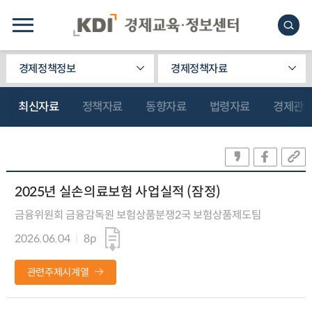
경제정책정보
경제정책자료
최신자료
정책자료
동향자료
법령자료
경제관
2025년 실손의료보험 사업실적 (잠정)
금융위원회 금융감독원 보험상품분쟁2국 보험상품제도팀
2026.06.04
8p
관련주제시계열