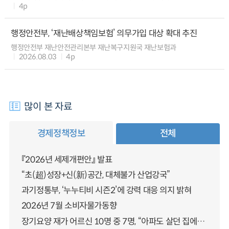
4p
행정안전부, ‘재난배상책임보험’ 의무가입 대상 확대 추진
행정안전부 재난안전관리본부 재난복구지원국 재난보험과
2026.08.03
4p
많이 본 자료
경제정책정보
전체
『2026년 세제개편안』 발표
“초(超)성장+신(新)공간, 대체불가 산업강국”
과기정통부, ‘누누티비 시즌2’에 강력 대응 의지 밝혀
2026년 7월 소비자물가동향
장기요양 재가 어르신 10명 중 7명, “아파도 살던 집에서 살겠다” 「2025년 장기요양실태조사」 결과 발표