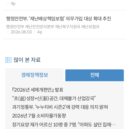
4p
행정안전부, ‘재난배상책임보험’ 의무가입 대상 확대 추진
행정안전부 재난안전관리본부 재난복구지원국 재난보험과
2026.08.03
4p
많이 본 자료
경제정책정보
전체
『2026년 세제개편안』 발표
“초(超)성장+신(新)공간, 대체불가 산업강국”
과기정통부, ‘누누티비 시즌2’에 강력 대응 의지 밝혀
2026년 7월 소비자물가동향
장기요양 재가 어르신 10명 중 7명, “아파도 살던 집에서 살겠다” 「2025년 장기요양실태조사」 결과 발표