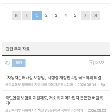
1
2
3
4
5
관련 주제 자료
보험
더보기
「자동차손해배상 보장법」 시행령 개정안 4일 국무회의 의결
국토교통부 모빌리티자동차국 자동차운영보험과
2026.08.04
5p
국민연금 보험료 지원제도, 저소득 지역가입자 든든한 버팀목
되다
보건복지부 사회복지정책실 연금정책관 국민연금정책과
2026.08.03