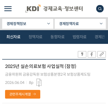
경제정책정보
경제정책자료
최신자료
정책자료
동향자료
법령자료
경제관
2025년 실손의료보험 사업실적 (잠정)
금융위원회 금융감독원 보험상품분쟁2국 보험상품제도팀
2026.06.04
8p
관련주제시계열