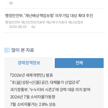
4p
행정안전부, ‘재난배상책임보험’ 의무가입 대상 확대 추진
행정안전부 재난안전관리본부 재난복구지원국 재난보험과
2026.08.03
4p
많이 본 자료
경제정책정보
전체
『2026년 세제개편안』 발표
“초(超)성장+신(新)공간, 대체불가 산업강국”
과기정통부, ‘누누티비 시즌2’에 강력 대응 의지 밝혀
2026년 7월 소비자물가동향
7월 소비자물가는 2.8% 상승