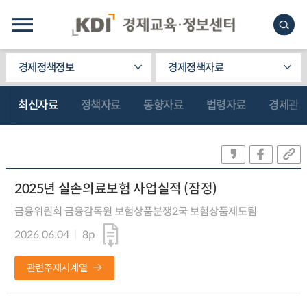
경제정책정보
경제정책자료
최신자료
정책자료
동향자료
법령자료
경제관
2025년 실손의료보험 사업실적 (잠정)
금융위원회 금융감독원 보험상품분쟁2국 보험상품제도팀
2026.06.04
8p
관련주제시계열