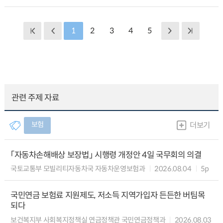
1
2
3
4
5
관련 주제 자료
보험
더보기
「자동차손해배상 보장법」 시행령 개정안 4일 국무회의 의결
국토교통부 모빌리티자동차국 자동차운영보험과
2026.08.04
5p
국민연금 보험료 지원제도, 저소득 지역가입자 든든한 버팀목
되다
보건복지부 사회복지정책실 연금정책관 국민연금정책과
2026.08.03