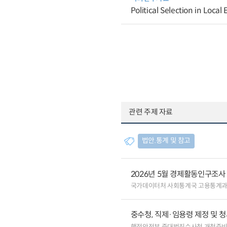
Political Selection in Loca
관련 주제 자료
법안.통계 및 참고
2026년 5월 경제활동인구조사
국가데이터처 사회통계국 고용통계
중수청, 직제·임용령 제정 및 청
행정안전부 중대범죄수사청 개청준비