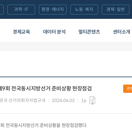
과학·IT
환경·에너지
노동·복지
경제·일반
경제교육
데이터 분석
멀티콘텐츠
센터소개
 제9회 전국동시지방선거 준비상황 현장점검
관
분권국 선거의회자치법규과
2026.06.02
1p
) 제9회 전국동시지방선거 준비상황을 현장점검했다.