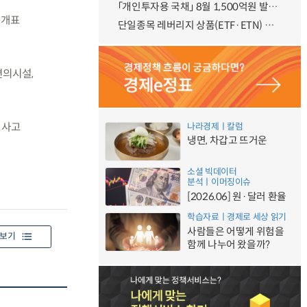
「개인투자용 국채」 8월 1,500억원 발행 예정
·개표
단일종목 레버리지 상품(ETF·ETN) 기본예탁금 강화 조기시행 방안 안내
편의시설,
·사고
나라경제ㅣ칼럼
냉면, 차갑고 뜨거운
소셜 빅데이터
분석ㅣ이머징이슈
[2026.06] 원·달러 환율
학습자료ㅣ경제로 세상 읽기
사람들은 어떻게 위험을
보기
함께 나누어 왔을까?