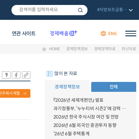
#지방보조금통합관리망
연관 사이트
ENG
HOME
경제정책정보
경제정책자료
최신자료
많이 본 자료
경제정책정보
전체
련주제시계열
『2026년 세제개편안』 발표
과기정통부, ‘누누티비 시즌2’에 강력 대응 의지 밝혀
2026년 한국 주식시장 여건 및 전망
2026년 6월 외국인 증권투자 동향
‘26년 6월 주택통계