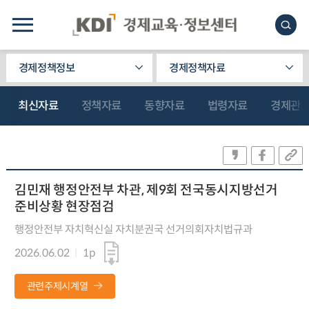
경제정책정보
경제정책자료
최신자료
정책자료
동향자료
법령자료
경제관
김민재 행정안전부 차관, 제9회 전국동시지방선거
준비상황 현장점검
행정안전부 자치혁신실 자치분권국 선거의회자치법규과
2026.06.02
1p
관련주제시계열