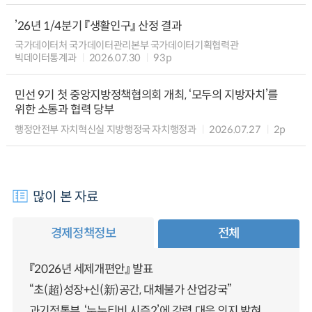
’26년 1/4분기 『생활인구』 산정 결과
국가데이터처 국가데이터관리본부 국가데이터기획협력관
빅데이터통계과
2026.07.30
93p
민선 9기 첫 중앙지방정책협의회 개최, ‘모두의 지방자치’를
위한 소통과 협력 당부
행정안전부 자치혁신실 지방행정국 자치행정과
2026.07.27
2p
많이 본 자료
경제정책정보
전체
『2026년 세제개편안』 발표
“초(超)성장+신(新)공간, 대체불가 산업강국”
과기정통부, ‘누누티비 시즌2’에 강력 대응 의지 밝혀