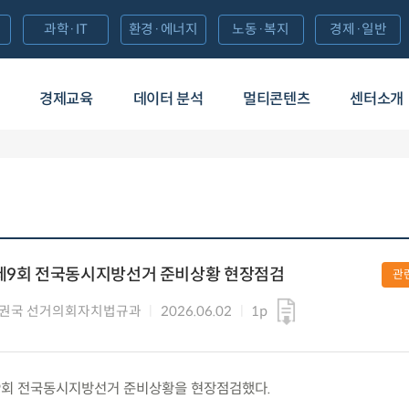
과학·IT
환경·에너지
노동·복지
경제·일반
경제교육
데이터 분석
멀티콘텐츠
센터소개
 제9회 전국동시지방선거 준비상황 현장점검
관
분권국 선거의회자치법규과
2026.06.02
1p
) 제9회 전국동시지방선거 준비상황을 현장점검했다.