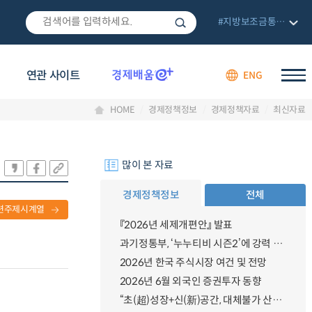
#지방보조금통합관리망
연관 사이트
ENG
HOME
경제정책정보
경제정책자료
최신자료
많이 본 자료
경제정책정보
전체
련주제시계열
『2026년 세제개편안』 발표
과기정통부, ‘누누티비 시즌2’에 강력 대응 의지 밝혀
2026년 한국 주식시장 여건 및 전망
2026년 6월 외국인 증권투자 동향
“초(超)성장+신(新)공간, 대체불가 산업강국”