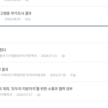
 고령층 부가조사 결과
과
2026.08.05
42p
입힌다
흥국 디지털방송미디어정책과
2026.07.31
3p
정 결과
국가데이터기획협력관 빅데이터통계과
2026.07.30
93p
 개최, ‘모두의 지방자치’를 위한 소통과 협력 당부
자치행정과
2026.07.27
2p