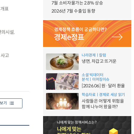
7월 소비자물가는 2.8% 상승
·개표
2026년 7월 수출입 동향
편의시설,
·사고
나라경제ㅣ칼럼
냉면, 차갑고 뜨거운
소셜 빅데이터
분석ㅣ이머징이슈
[2026.06] 원·달러 환율
학습자료ㅣ경제로 세상 읽기
사람들은 어떻게 위험을
보기
함께 나누어 왔을까?