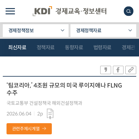
경제정책정보
경제정책자료
최신자료
정책자료
동향자료
법령자료
경제관
‘팀코리아,’ 4조원 규모의 미국 루이지애나 FLNG
수주
국토교통부 건설정책국 해외건설정책과
2026.06.04
2p
관련주제시계열