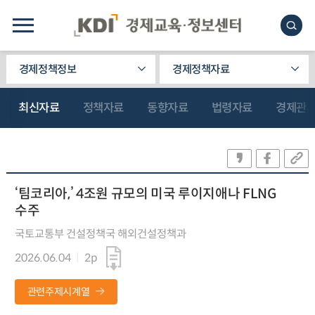
경제정책정보
경제정책자료
최신자료
정책자료
동향자료
법령자료
경제관
‘팀코리아,’ 4조원 규모의 미국 루이지애나 FLNG
수주
국토교통부 건설정책국 해외건설정책과
2026.06.04
2p
관련주제시계열