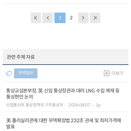
1
2
관련 주제 자료
무역일반
더보기
통상교섭본부장, 英 신임 통상장관과 대러 LNG 수입 제재 등
통상현안 논의
산업통상부 통상정책국 구주통상과
2026.08.07
1p
美 폴리실리콘에 대한 무역확장법 232조 관세 및 최저가격제
발표