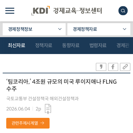
경제정책정보
경제정책자료
최신자료
정책자료
동향자료
법령자료
경제관
‘팀코리아,’ 4조원 규모의 미국 루이지애나 FLNG
수주
국토교통부 건설정책국 해외건설정책과
2026.06.04
2p
관련주제시계열