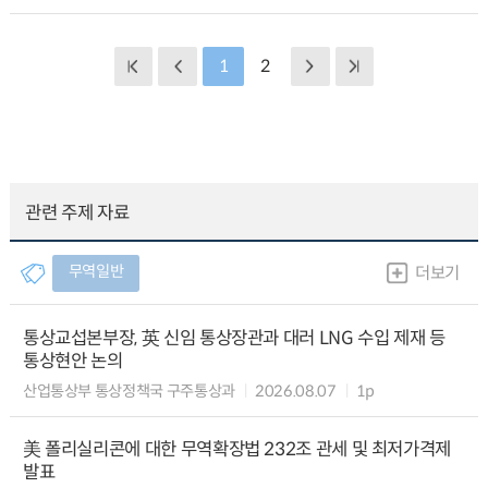
1
2
관련 주제 자료
무역일반
더보기
통상교섭본부장, 英 신임 통상장관과 대러 LNG 수입 제재 등
통상현안 논의
산업통상부 통상정책국 구주통상과
2026.08.07
1p
美 폴리실리콘에 대한 무역확장법 232조 관세 및 최저가격제
발표