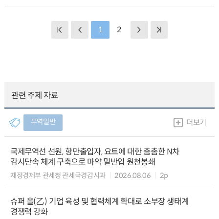
1
2
관련 주제 자료
무역일반
더보기
국제무역선 선원, 항만출입자, 요트에 대한 촘촘한 N차
감시단속 체계 구축으로 마약 밀반입 원천봉쇄
재정경제부 관세청 관세국경감시과
2026.08.06
2p
슈퍼 을(乙) 기업 육성 및 협력체계 확대로 소부장 생태계
경쟁력 강화