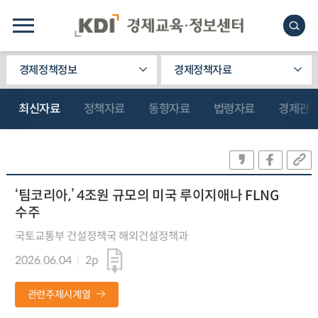
경제정책정보
경제정책자료
최신자료
정책자료
동향자료
법령자료
경제관
‘팀코리아,’ 4조원 규모의 미국 루이지애나 FLNG
수주
국토교통부 건설정책국 해외건설정책과
2026.06.04
2p
관련주제시계열