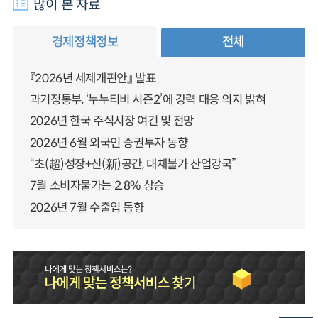
많이 본 자료
경제정책정보
전체
『2026년 세제개편안』 발표
과기정통부, ‘누누티비 시즌2’에 강력 대응 의지 밝혀
2026년 한국 주식시장 여건 및 전망
2026년 6월 외국인 증권투자 동향
“초(超)성장+신(新)공간, 대체불가 산업강국”
7월 소비자물가는 2.8% 상승
2026년 7월 수출입 동향