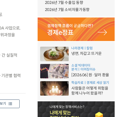
2026년 7월 수출입 동향
2026년 7월 소비자물가동향
.
DA 사업으로,
학위과정을
나라경제ㅣ칼럼
냉면, 차갑고 뜨거운
 간 실질적
소셜 빅데이터
분석ㅣ이머징이슈
[2026.06] 원·달러 환율
·기관별 협력
학습자료ㅣ경제로 세상 읽기
사람들은 어떻게 위험을
함께 나누어 왔을까?
보기