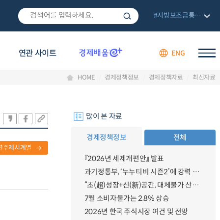
#지방보조금통합관리망
연관 사이트
ENG
HOME
경제정책정보
경제정책자료
최신자료
많이 본 자료
경제정책정보
전체
련주제시계열
『2026년 세제개편안』 발표
과기정통부, ‘누누티비 시즌2’에 강력 대응 의지 밝혀
“초(超)성장+신(新)공간, 대체불가 산업강국”
7월 소비자물가는 2.8% 상승
2026년 한국 주식시장 여건 및 전망