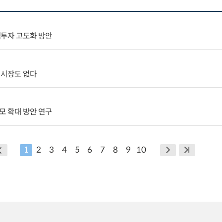
역투자 고도화 방안
 시장도 없다
모 확대 방안 연구
1
2
3
4
5
6
7
8
9
10