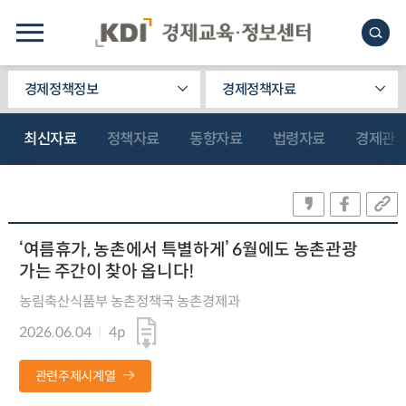
경제정책정보
경제정책자료
최신자료
정책자료
동향자료
법령자료
경제관
‘여름휴가, 농촌에서 특별하게’ 6월에도 농촌관광
가는 주간이 찾아 옵니다!
농림축산식품부 농촌정책국 농촌경제과
2026.06.04
4p
관련주제시계열