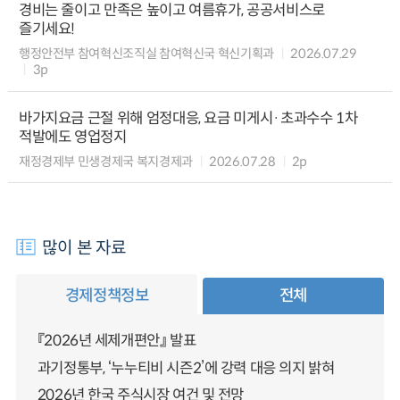
경비는 줄이고 만족은 높이고 여름휴가, 공공서비스로
즐기세요!
행정안전부 참여혁신조직실 참여혁신국 혁신기획과
2026.07.29
3p
바가지요금 근절 위해 엄정대응, 요금 미게시·초과수수 1차
적발에도 영업정지
재정경제부 민생경제국 복지경제과
2026.07.28
2p
많이 본 자료
경제정책정보
전체
『2026년 세제개편안』 발표
과기정통부, ‘누누티비 시즌2’에 강력 대응 의지 밝혀
2026년 한국 주식시장 여건 및 전망