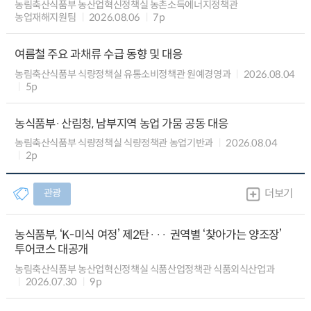
농림축산식품부 농산업혁신정책실 농촌소득에너지정책관
농업재해지원팀
2026.08.06
7p
여름철 주요 과채류 수급 동향 및 대응
농림축산식품부 식량정책실 유통소비정책관 원예경영과
2026.08.04
5p
농식품부·산림청, 남부지역 농업 가뭄 공동 대응
농림축산식품부 식량정책실 식량정책관 농업기반과
2026.08.04
2p
관광
더보기
농식품부, ‘K-미식 여정’ 제2탄··· 권역별 ‘찾아가는 양조장’
투어코스 대공개
농림축산식품부 농산업혁신정책실 식품산업정책관 식품외식산업과
2026.07.30
9p