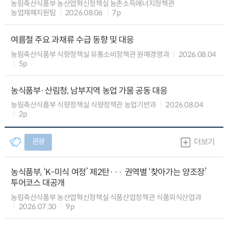
농림축산식품부 농산업혁신정책실 농촌소득에너지정책관
농업재해지원팀
2026.08.06
7p
여름철 주요 과채류 수급 동향 및 대응
농림축산식품부 식량정책실 유통소비정책관 원예경영과
2026.08.04
5p
농식품부·산림청, 남부지역 농업 가뭄 공동 대응
농림축산식품부 식량정책실 식량정책관 농업기반과
2026.08.04
2p
관광
더보기
농식품부, ‘K-미식 여정’ 제2탄··· 권역별 ‘찾아가는 양조장’
투어코스 대공개
농림축산식품부 농산업혁신정책실 식품산업정책관 식품외식산업과
2026.07.30
9p