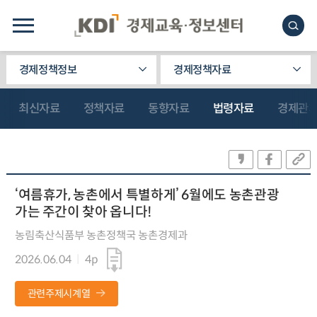
경제정책정보
경제정책자료
최신자료
정책자료
동향자료
법령자료
경제관
‘여름휴가, 농촌에서 특별하게’ 6월에도 농촌관광
가는 주간이 찾아 옵니다!
농림축산식품부 농촌정책국 농촌경제과
2026.06.04
4p
관련주제시계열