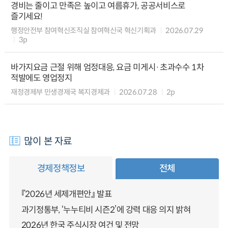
경비는 줄이고 만족은 높이고 여름휴가, 공공서비스로
즐기세요!
행정안전부 참여혁신조직실 참여혁신국 혁신기획과
2026.07.29
3p
바가지요금 근절 위해 엄정대응, 요금 미게시·초과수수 1차
적발에도 영업정지
재정경제부 민생경제국 복지경제과
2026.07.28
2p
많이 본 자료
경제정책정보
전체
『2026년 세제개편안』 발표
과기정통부, ‘누누티비 시즌2’에 강력 대응 의지 밝혀
2026년 한국 주식시장 여건 및 전망