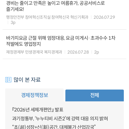
경비는 줄이고 만족은 높이고 여름휴가, 공공서비스로
즐기세요!
행정안전부 참여혁신조직실 참여혁신국 혁신기획과
2026.07.29
3p
바가지요금 근절 위해 엄정대응, 요금 미게시·초과수수 1차
적발에도 영업정지
재정경제부 민생경제국 복지경제과
2026.07.28
2p
많이 본 자료
경제정책정보
전체
『2026년 세제개편안』 발표
과기정통부, ‘누누티비 시즌2’에 강력 대응 의지 밝혀
“초(超)성장+신(新)공간, 대체불가 산업강국”