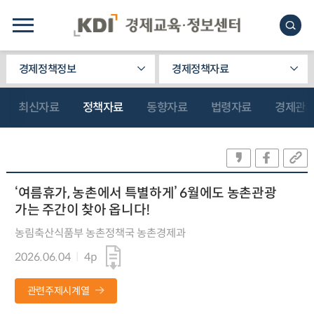
경제정책정보
경제정책자료
최신자료
정책자료
동향자료
법령자료
경제관
‘여름휴가, 농촌에서 특별하게’ 6월에도 농촌관광
가는 주간이 찾아 옵니다!
농림축산식품부 농촌정책국 농촌경제과
2026.06.04
4p
관련주제시계열