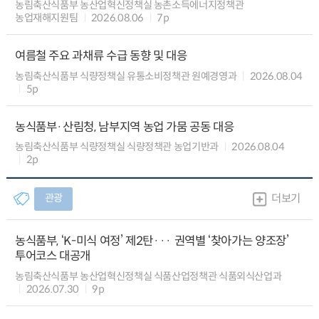
농림축산식품부 농산업혁신정책실 농촌소득에너지정책관
농업재해지원팀
2026.08.06
7p
여름철 주요 과채류 수급 동향 및 대응
농림축산식품부 식량정책실 유통소비정책관 원예경영과
2026.08.04
5p
농식품부·산림청, 남부지역 농업 가뭄 공동 대응
농림축산식품부 식량정책실 식량정책관 농업기반과
2026.08.04
2p
관광
더보기
농식품부, ‘K-미식 여정’ 제2탄··· 권역별 ‘찾아가는 양조장’
투어코스 대공개
농림축산식품부 농산업혁신정책실 식품산업정책관 식품외식산업과
2026.07.30
9p