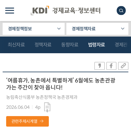
경제정책정보
경제정책자료
최신자료
정책자료
동향자료
법령자료
경제관
‘여름휴가, 농촌에서 특별하게’ 6월에도 농촌관광
가는 주간이 찾아 옵니다!
농림축산식품부 농촌정책국 농촌경제과
2026.06.04
4p
관련주제시계열