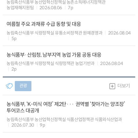
농림축산식품부 농산업혁신정책실 농촌소득에너지정책관
농업재해지원팀
2026.08.06
7p
여름철 주요 과채류 수급 동향 및 대응
농림축산식품부 식량정책실 유통소비정책관 원예경영과
2026.08.04
5p
농식품부·산림청, 남부지역 농업 가뭄 공동 대응
농림축산식품부 식량정책실 식량정책관 농업기반과
2026.08.04
2p
관광
더보기
농식품부, ‘K-미식 여정’ 제2탄··· 권역별 ‘찾아가는 양조장’
투어코스 대공개
농림축산식품부 농산업혁신정책실 식품산업정책관 식품외식산업과
2026.07.30
9p