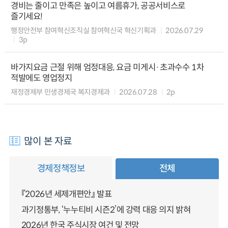
경비는 줄이고 만족은 높이고 여름휴가, 공공서비스로
즐기세요!
행정안전부 참여혁신조직실 참여혁신국 혁신기획과
2026.07.29
3p
바가지요금 근절 위해 엄정대응, 요금 미게시·초과수수 1차
적발에도 영업정지
재정경제부 민생경제국 복지경제과
2026.07.28
2p
많이 본 자료
경제정책정보
전체
『2026년 세제개편안』 발표
과기정통부, ‘누누티비 시즌2’에 강력 대응 의지 밝혀
2026년 한국 주식시장 여건 및 전망