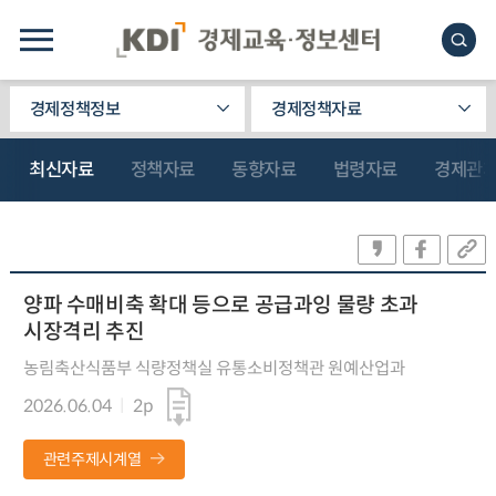
경제정책정보
경제정책자료
최신자료
정책자료
동향자료
법령자료
경제관
양파 수매비축 확대 등으로 공급과잉 물량 초과
시장격리 추진
농림축산식품부 식량정책실 유통소비정책관 원예산업과
2026.06.04
2p
관련주제시계열