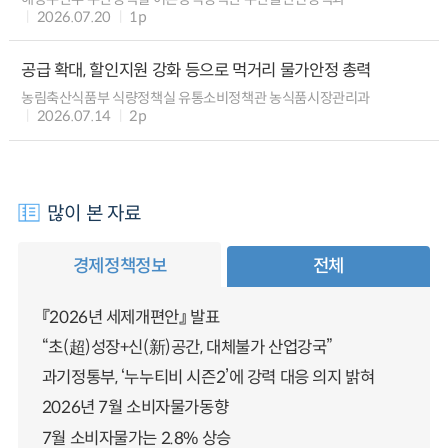
2026.07.20
1p
공급 확대, 할인지원 강화 등으로 먹거리 물가안정 총력
농림축산식품부 식량정책실 유통소비정책관 농식품시장관리과
2026.07.14
2p
많이 본 자료
경제정책정보
전체
『2026년 세제개편안』 발표
“초(超)성장+신(新)공간, 대체불가 산업강국”
과기정통부, ‘누누티비 시즌2’에 강력 대응 의지 밝혀
2026년 7월 소비자물가동향
7월 소비자물가는 2.8% 상승