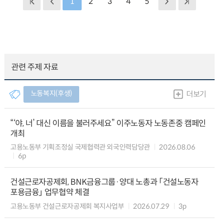
1
2
3
4
5
관련 주제 자료
노동복지(후생)
더보기
“‘야, 너’ 대신 이름을 불러주세요” 이주노동자 노동존중 캠페인
개최
고용노동부 기획조정실 국제협력관 외국인력담당관
2026.08.06
6p
건설근로자공제회, BNK금융그룹·양대 노총과 「건설노동자
포용금융」 업무협약 체결
고용노동부 건설근로자공제회 복지사업부
2026.07.29
3p