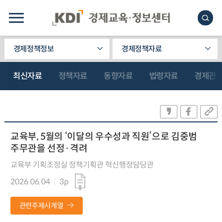
경제정책정보
경제정책자료
최신자료
정책자료
동향자료
법령자료
경제관
교육부, 5월의 ‘이달의 우수성과 직원’으로 김중범
주무관을 선정·격려
교육부 기획조정실 정책기획관 혁신행정담당관
2026.06.04
3p
관련주제시계열