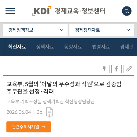
경제정책정보
경제정책자료
최신자료
정책자료
동향자료
법령자료
경제관
교육부, 5월의 ‘이달의 우수성과 직원’으로 김중범
주무관을 선정·격려
교육부 기획조정실 정책기획관 혁신행정담당관
2026.06.04
3p
관련주제시계열