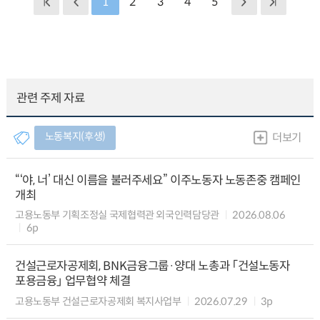
1
2
3
4
5
관련 주제 자료
노동복지(후생)
더보기
“‘야, 너’ 대신 이름을 불러주세요” 이주노동자 노동존중 캠페인
개최
고용노동부 기획조정실 국제협력관 외국인력담당관
2026.08.06
6p
건설근로자공제회, BNK금융그룹·양대 노총과 「건설노동자
포용금융」 업무협약 체결
고용노동부 건설근로자공제회 복지사업부
2026.07.29
3p