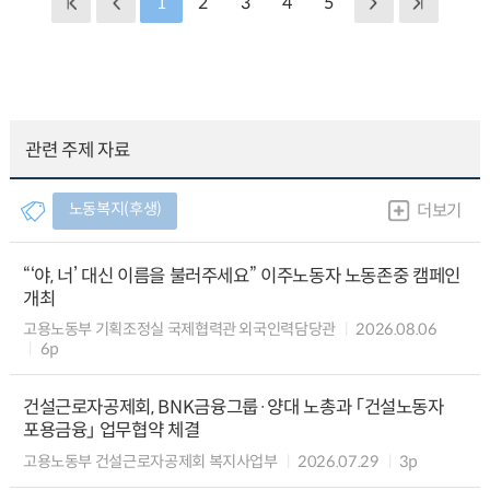
1
2
3
4
5
관련 주제 자료
노동복지(후생)
더보기
“‘야, 너’ 대신 이름을 불러주세요” 이주노동자 노동존중 캠페인
개최
고용노동부 기획조정실 국제협력관 외국인력담당관
2026.08.06
6p
건설근로자공제회, BNK금융그룹·양대 노총과 「건설노동자
포용금융」 업무협약 체결
고용노동부 건설근로자공제회 복지사업부
2026.07.29
3p