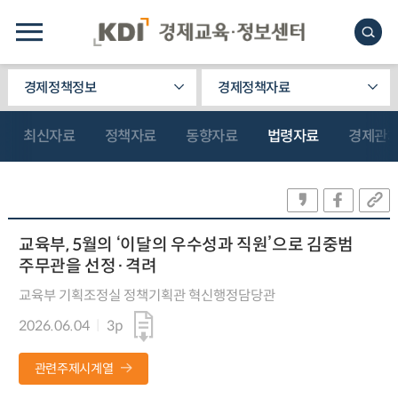
경제정책정보
경제정책자료
최신자료
정책자료
동향자료
법령자료
경제관
교육부, 5월의 ‘이달의 우수성과 직원’으로 김중범
주무관을 선정·격려
교육부 기획조정실 정책기획관 혁신행정담당관
2026.06.04
3p
관련주제시계열