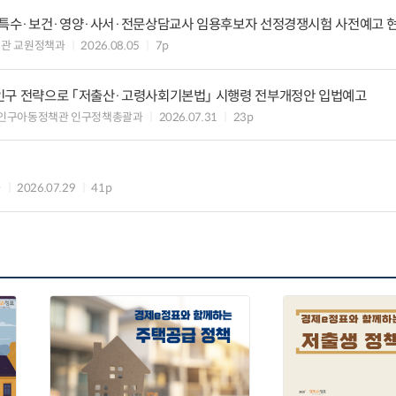
등·특수·보건·영양·사서·전문상담교사 임용후보자 선정경쟁시험 사전예고 
관 교원정책과
2026.08.05
7p
인구 전략으로 「저출산·고령사회기본법」 시행령 전부개정안 입법예고
 인구아동정책관 인구정책총괄과
2026.07.31
23p
과
2026.07.29
41p