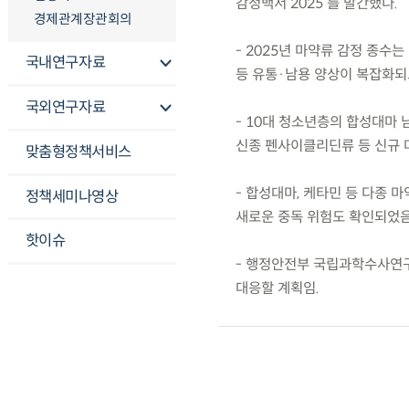
감정백서 2025’를 발간했다.
경제관계장관회의
- 2025년 마약류 감정 종수는
국내연구자료
등 유통·남용 양상이 복잡화되
국외연구자료
- 10대 청소년층의 합성대마 
신종 펜사이클리딘류 등 신규 
맞춤형정책서비스
- 합성대마, 케타민 등 다종 
정책세미나영상
새로운 중독 위험도 확인되었음
핫이슈
- 행정안전부 국립과학수사연구
대응할 계획임.