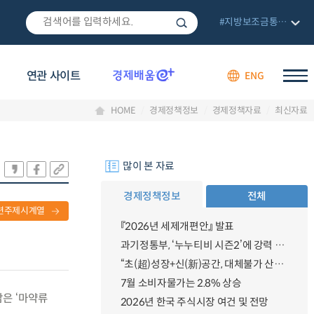
#지방보조금통합관리망
연관 사이트
ENG
HOME
경제정책정보
경제정책자료
최신자료
많이 본 자료
경제정책정보
전체
련주제시계열
『2026년 세제개편안』 발표
과기정통부, ‘누누티비 시즌2’에 강력 대응 의지 밝혀
“초(超)성장+신(新)공간, 대체불가 산업강국”
7월 소비자물가는 2.8% 상승
담은 ‘마약류
2026년 한국 주식시장 여건 및 전망