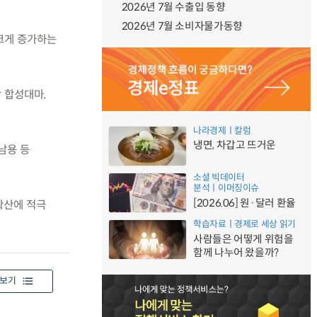
2026년 7월 수출입 동향
2026년 7월 소비자물가동향
 크게 증가하는
 합성대마,
나라경제ㅣ칼럼
냉면, 차갑고 뜨거운
남용 등
소셜 빅데이터
분석ㅣ이머징이슈
[2026.06] 원·달러 환율
확산에 적극
학습자료ㅣ경제로 세상 읽기
사람들은 어떻게 위험을
함께 나누어 왔을까?
보기