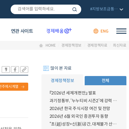
#지방보조금통합관리망
연관 사이트
ENG
HOME
경제정책정보
경제정책자료
최신자료
많이 본 자료
경제정책정보
전체
련주제시계열
『2026년 세제개편안』 발표
과기정통부, ‘누누티비 시즌2’에 강력 대응 의지 밝혀
2026년 한국 주식시장 여건 및 전망
2026년 6월 외국인 증권투자 동향
“초(超)성장+신(新)공간, 대체불가 산업강국”