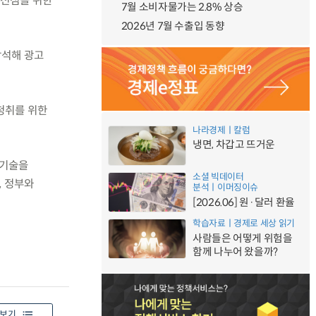
 선점을 위한
7월 소비자물가는 2.8% 상승
2026년 7월 수출입 동향
참석해 광고
청취를 위한
나라경제ㅣ칼럼
냉면, 차갑고 뜨거운
 기술을
소셜 빅데이터
, 정부와
분석ㅣ이머징이슈
[2026.06] 원·달러 환율
학습자료ㅣ경제로 세상 읽기
사람들은 어떻게 위험을
함께 나누어 왔을까?
보기