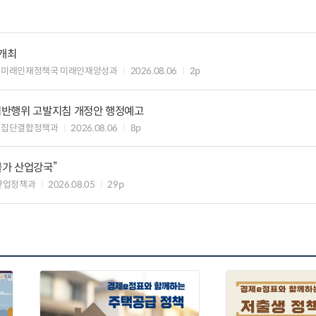
 개최
 미래인재정책국 미래인재양성과
2026.08.06
2p
위반행위 고발지침 개정안 행정예고
업집단결합정책과
2026.08.06
8p
불가 산업강국”
산업정책과
2026.08.05
29p