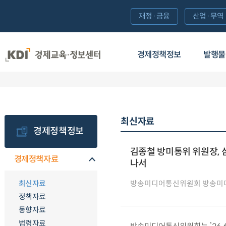
재정·금융
산업·무역
경제정책정보
발행물
최신자료
경제정책정보
김종철 방미통위 위원장, 
경제정책자료
나서
최신자료
방송미디어통신위원회 방송미
정책자료
동향자료
법령자료