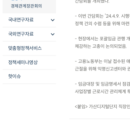
간담회를 개최했다.
경제관계장관회의
- 이번 간담회는 ’24.4.9.
국내연구자료
정책 건의 수렴 등을 위해 마련
국외연구자료
- 현장에서는 포괄임금 관행 
체감하는 고충이 논의되었음.
맞춤형정책서비스
- 고용노동부는 이날 접수된 
정책세미나영상
근절을 위해 익명신고센터와 권
핫이슈
- 임금대장 및 임금명세서 점
사업장별 근로시간 관리체계 투
<붙임> 가산디지털단지 직장인