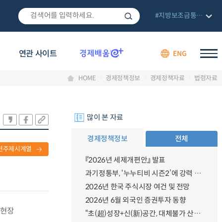
#지방보조금통합관리망
연관 사이트
ENG
HOME
경제정책정보
경제정책자료
법령자료
많이 본 자료
경제정책정보
전체
련주제시계열
『2026년 세제개편안』 발표
과기정통부, ‘누누티비 시즌2’에 강력 대응 의지 밝혀
2026년 한국 주식시장 여건 및 전망
2026년 6월 외국인 증권투자 동향
 현장
“초(超)성장+신(新)공간, 대체불가 산업강국”