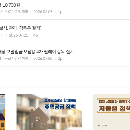
10,700원
책관 근로기준정책과
2026.08.05
1p
보상, 관리·감독은 철저”
도과
2026.07.21
4p
상 포괄임금 오남용 4차 릴레이 감독 실시
 임금근로시간정책과
2026.07.20
2p