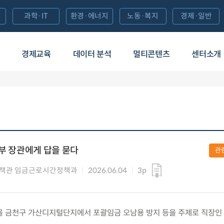
과학·IT
환경·에너지
노동·복지
경제·일반
경제교육
데이터 분석
멀티콘텐츠
센터소개
동부 장관에게 답을 묻다
관
정책관 임금근로시간정책과
2026.06.04
3p
) 서울 금천구 가산디지털단지에서 포괄임금 오남용 방지 등을 주제로 직장인