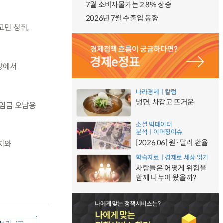
7월 소비자물가는 2.8% 상승
2026년 7월 수출입 동향
고민 청취,
현장에서
나라경제ㅣ칼럼
냉면, 차갑고 뜨거운
괄임금 오남용
소셜 빅데이터
분석ㅣ이머징이슈
[2026.06] 원·달러 환율
치와
학습자료ㅣ경제로 세상 읽기
사람들은 어떻게 위험을
함께 나누어 왔을까?