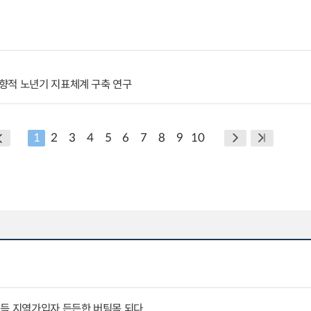
향적 노년기 지표체계 구축 연구
1
2
3
4
5
6
7
8
9
10
소득 지역가입자 든든한 버팀목 되다