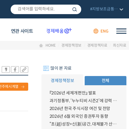
#지방보조금통합관리망
연관 사이트
ENG
HOME
경제정책정보
경제정책자료
최신자료
많이 본 자료
경제정책정보
전체
련주제시계열
『2026년 세제개편안』 발표
과기정통부, ‘누누티비 시즌2’에 강력 대응 의지 밝혀
2026년 한국 주식시장 여건 및 전망
2026년 6월 외국인 증권투자 동향
“초(超)성장+신(新)공간, 대체불가 산업강국”