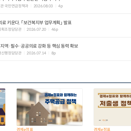
책관 국민연금정책과
2026.08.03
4p
역의료 키운다. 「보건복지부 업무계획」 발표
기획조정담당관
2026.07.20
46p
지역·필수·공공의료 강화 등 핵심 동력 확보
혁신행정담당관
2026.07.14
8p
경제e정표
경제e정표