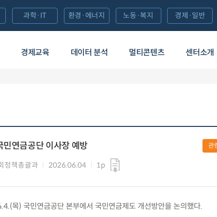
과학·IT
환경·에너지
노동·복지
경제·일반
경제교육
데이터 분석
멀티콘텐츠
센터소개
 국민연금공단 이사장 예방
관
회정책총괄과
2026.06.04
1p
6.4.(목) 국민연금공단 본부에서 국민연금제도 개선방안을 논의했다.