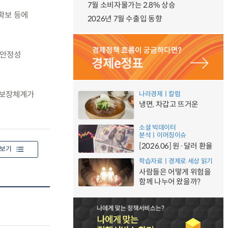
7월 소비자물가는 2.8% 상승
확보 등에
2026년 7월 수출입 동향
 안정성
득보장체계가
나라경제ㅣ칼럼
냉면, 차갑고 뜨거운
소셜 빅데이터
분석ㅣ이머징이슈
[2026.06] 원·달러 환율
보기
학습자료ㅣ경제로 세상 읽기
사람들은 어떻게 위험을
함께 나누어 왔을까?