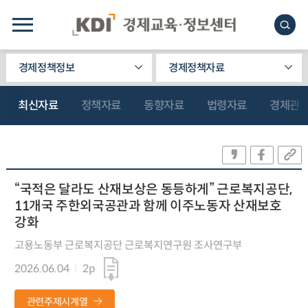
경제정책정보
경제정책자료
최신자료
정책자료
동향자료
법령자료
경제관
“국적은 달라도 산재보상은 동등하게” 근로복지공단,
11개국 주한외국공관과 함께 이주노동자 산재보호
강화
고용노동부 근로복지공단 근로복지연구원 조사연구부
2026.06.04
2p
관련주제시계열