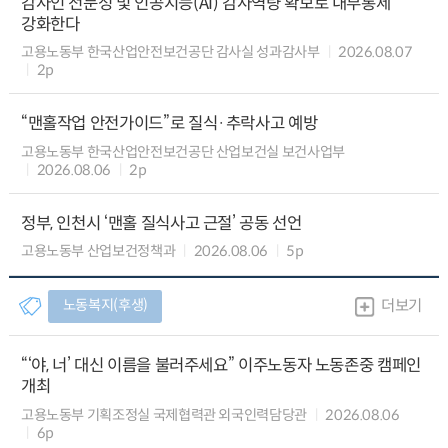
감사인 전문성 및 인공지능(AI) 감사역량 확보로 내부통제
강화한다
고용노동부 한국산업안전보건공단 감사실 성과감사부
2026.08.07
2p
“맨홀작업 안전가이드”로 질식·추락사고 예방
고용노동부 한국산업안전보건공단 산업보건실 보건사업부
2026.08.06
2p
정부, 인천시 ‘맨홀 질식사고 근절’ 공동 선언
고용노동부 산업보건정책과
2026.08.06
5p
노동복지(후생)
더보기
“‘야, 너’ 대신 이름을 불러주세요” 이주노동자 노동존중 캠페인
개최
고용노동부 기획조정실 국제협력관 외국인력담당관
2026.08.06
6p