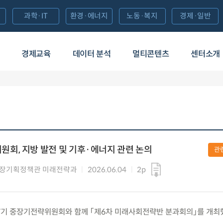
과학·IT
환경·에너지
노동·복지
경제·일반
경제교육
데이터 분석
멀티콘텐츠
센터소개
회, 지방 발전 및 기후·에너지 관련 논의
관
성장기획정책관 미래전략과
2026.06.04
2p
) 제7기 중장기전략위원회와 함께 「제6차 미래사회전략반 분과회의」를 개최