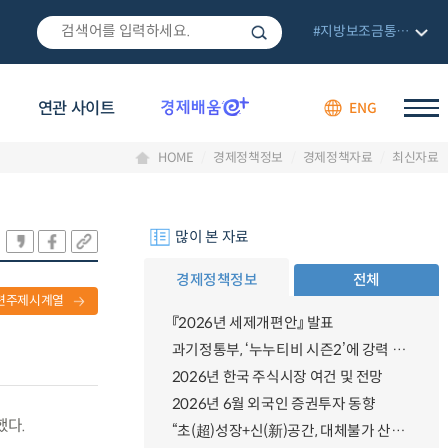
#지방보조금통합관리망
연관 사이트
ENG
HOME
경제정책정보
경제정책자료
최신자료
많이 본 자료
경제정책정보
전체
련주제시계열
『2026년 세제개편안』 발표
과기정통부, ‘누누티비 시즌2’에 강력 대응 의지 밝혀
2026년 한국 주식시장 여건 및 전망
2026년 6월 외국인 증권투자 동향
했다.
“초(超)성장+신(新)공간, 대체불가 산업강국”