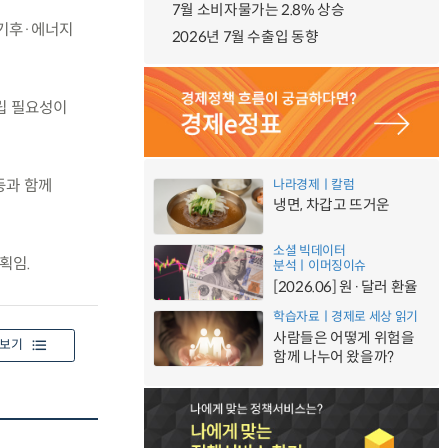
7월 소비자물가는 2.8% 상승
 기후·에너지
2026년 7월 수출입 동향
립 필요성이
등과 함께
나라경제ㅣ칼럼
냉면, 차갑고 뜨거운
소셜 빅데이터
획임.
분석ㅣ이머징이슈
[2026.06] 원·달러 환율
학습자료ㅣ경제로 세상 읽기
사람들은 어떻게 위험을
보기
함께 나누어 왔을까?