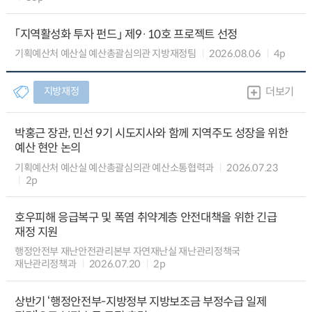
「지역활성화 투자 펀드」 제9·10호 프로젝트 선정
기획예산처 예산실 예산총괄심의관 지방재정팀
2026.08.06
4p
지방재정
더보기
박홍근 장관, 민선 9기 시도지사와 함께 지역주도 성장을 위한
예산 현안 논의
기획예산처 예산실 예산총괄심의관 예산소통협력과
2026.07.23
2p
호우피해 응급복구 및 폭염 취약계층 안전대책을 위한 긴급
재정 지원
행정안전부 재난안전관리본부 자연재난실 재난관리정책국
재난관리정책과
2026.07.20
2p
상반기 ‘행정안전부-지방정부 지방보조금 부정수급 일제