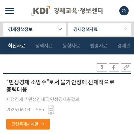
경제정책정보
경제정책자료
최신자료
정책자료
동향자료
법령자료
경제관
“민생경제 소방수”로서 물가안정에 선제적으로
총력대응
재정경제부 민생경제국 민생경제총괄과
2026.06.04
56p
관련주제시계열