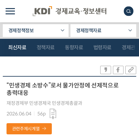
경제정책정보
경제정책자료
최신자료
정책자료
동향자료
법령자료
경제관
“민생경제 소방수”로서 물가안정에 선제적으로
총력대응
재정경제부 민생경제국 민생경제총괄과
2026.06.04
56p
관련주제시계열