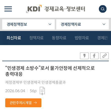
경제정책정보
경제정책자료
최신자료
정책자료
동향자료
법령자료
경제관
“민생경제 소방수”로서 물가안정에 선제적으로
총력대응
재정경제부 민생경제국 민생경제총괄과
2026.06.04
56p
관련주제시계열