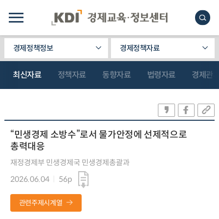
경제정책정보
경제정책자료
최신자료
정책자료
동향자료
법령자료
경제관
“민생경제 소방수”로서 물가안정에 선제적으로
총력대응
재정경제부 민생경제국 민생경제총괄과
2026.06.04
56p
관련주제시계열