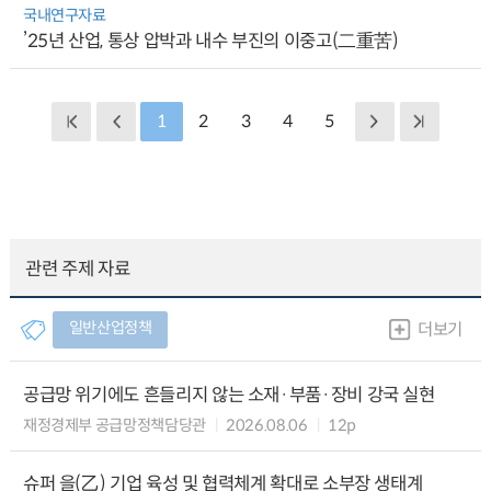
국내연구자료
’25년 산업, 통상 압박과 내수 부진의 이중고(二重苦)
1
2
3
4
5
관련 주제 자료
일반산업정책
더보기
공급망 위기에도 흔들리지 않는 소재·부품·장비 강국 실현
재정경제부 공급망정책담당관
2026.08.06
12p
슈퍼 을(乙) 기업 육성 및 협력체계 확대로 소부장 생태계