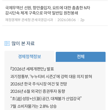
국제무역선 선원, 항만출입자, 요트에 대한 촘촘한 N차
감시단속 체계 구축으로 마약 밀반입 원천봉쇄
재정경제부 관세청 관세국경감시과
2026.08.06
2p
많이 본 자료
경제정책정보
전체
『2026년 세제개편안』 발표
과기정통부, ‘누누티비 시즌2’에 강력 대응 의지 밝혀
2026년 한국 주식시장 여건 및 전망
2026년 6월 외국인 증권투자 동향
“초(超)성장+신(新)공간, 대체불가 산업강국”
7월 소비자물가는 2.8% 상승