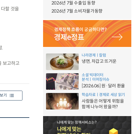
2026년 7월 수출입 동향
 다할 것을
2026년 7월 소비자물가동향
.
나라경제ㅣ칼럼
냉면, 차갑고 뜨거운
을 보고하고
소셜 빅데이터
분석ㅣ이머징이슈
[2026.06] 원·달러 환율
학습자료ㅣ경제로 세상 읽기
보기
사람들은 어떻게 위험을
함께 나누어 왔을까?