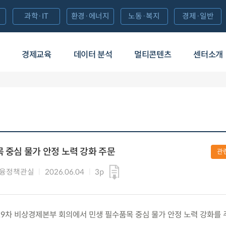
과학·IT
환경·에너지
노동·복지
경제·일반
경제교육
데이터 분석
멀티콘텐츠
센터소개
목 중심 물가 안정 노력 강화 주문
관
금융정책관실
2026.06.04
3p
) 제19차 비상경제본부 회의에서 민생 필수품목 중심 물가 안정 노력 강화를