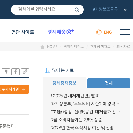
#지방보조금통합관리망
연관 사이트
ENG
HOME
경제정책정보
경제정책자료
최신자료
많이 본 자료
경제정책정보
전체
련주제시계열
『2026년 세제개편안』 발표
과기정통부, ‘누누티비 시즌2’에 강력 대응 의지 밝혀
“초(超)성장+신(新)공간, 대체불가 산업강국”
7월 소비자물가는 2.8% 상승
 주문했다.
2026년 한국 주식시장 여건 및 전망