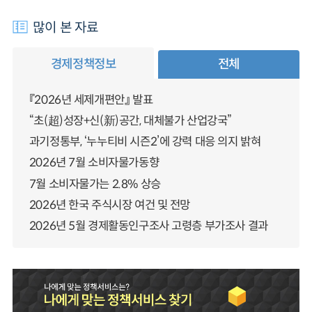
많이 본 자료
경제정책정보
전체
『2026년 세제개편안』 발표
“초(超)성장+신(新)공간, 대체불가 산업강국”
과기정통부, ‘누누티비 시즌2’에 강력 대응 의지 밝혀
2026년 7월 소비자물가동향
7월 소비자물가는 2.8% 상승
2026년 한국 주식시장 여건 및 전망
2026년 5월 경제활동인구조사 고령층 부가조사 결과