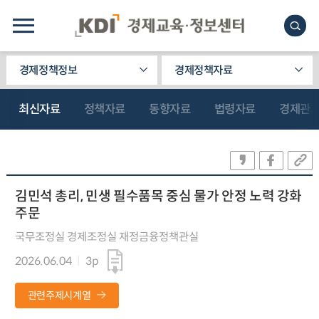
경제정책정보
경제정책자료
최신자료
정책자료
동향자료
법령자료
경제관
김민석 총리, 민생 필수품목 중심 물가 안정 노력 강화
주문
국무조정실 경제조정실 재정금융정책관실
2026.06.04
3p
관련주제시계열