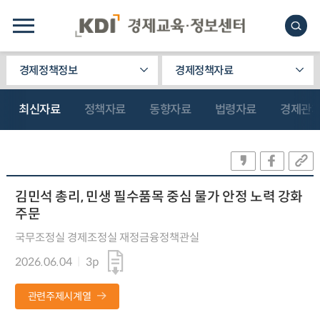
경제정책정보
경제정책자료
최신자료
정책자료
동향자료
법령자료
경제관
김민석 총리, 민생 필수품목 중심 물가 안정 노력 강화
주문
국무조정실 경제조정실 재정금융정책관실
2026.06.04
3p
관련주제시계열