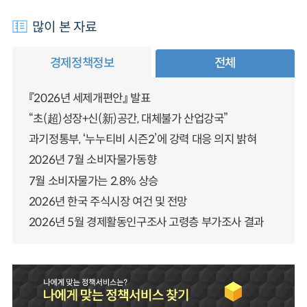
많이 본 자료
경제정책정보
전체
『2026년 세제개편안』 발표
“초(超)성장+신(新)공간, 대체불가 산업강국”
과기정통부, ‘누누티비 시즌2’에 강력 대응 의지 밝혀
2026년 7월 소비자물가동향
7월 소비자물가는 2.8% 상승
2026년 한국 주식시장 여건 및 전망
2026년 5월 경제활동인구조사 고령층 부가조사 결과