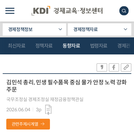
경제정책정보
경제정책자료
최신자료
정책자료
동향자료
법령자료
경제관
김민석 총리, 민생 필수품목 중심 물가 안정 노력 강화
주문
국무조정실 경제조정실 재정금융정책관실
2026.06.04
3p
관련주제시계열