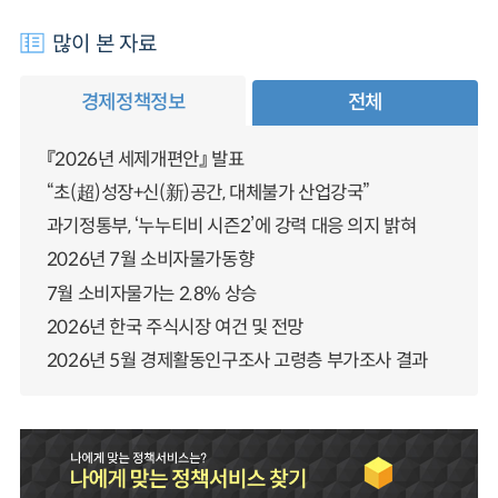
많이 본 자료
경제정책정보
전체
『2026년 세제개편안』 발표
“초(超)성장+신(新)공간, 대체불가 산업강국”
과기정통부, ‘누누티비 시즌2’에 강력 대응 의지 밝혀
2026년 7월 소비자물가동향
7월 소비자물가는 2.8% 상승
2026년 한국 주식시장 여건 및 전망
2026년 5월 경제활동인구조사 고령층 부가조사 결과