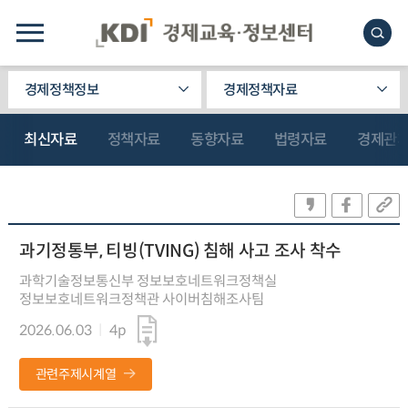
경제정책정보
경제정책자료
최신자료
정책자료
동향자료
법령자료
경제관
과기정통부, 티빙(TVING) 침해 사고 조사 착수
과학기술정보통신부 정보보호네트워크정책실
정보보호네트워크정책관 사이버침해조사팀
2026.06.03
4p
관련주제시계열