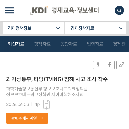
경제정책정보
경제정책자료
최신자료
정책자료
동향자료
법령자료
경제관
과기정통부, 티빙(TVING) 침해 사고 조사 착수
과학기술정보통신부 정보보호네트워크정책실
정보보호네트워크정책관 사이버침해조사팀
2026.06.03
4p
관련주제시계열