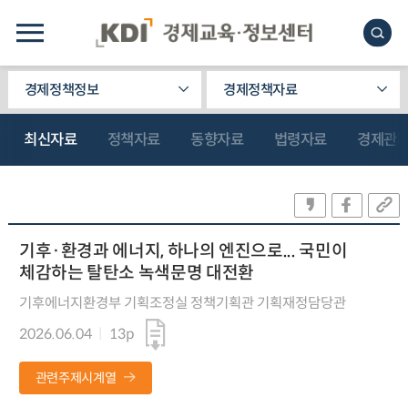
경제정책정보
경제정책자료
최신자료
정책자료
동향자료
법령자료
경제관
기후·환경과 에너지, 하나의 엔진으로... 국민이
체감하는 탈탄소 녹색문명 대전환
기후에너지환경부 기획조정실 정책기획관 기획재정담당관
2026.06.04
13p
관련주제시계열