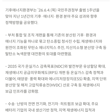
기후에너지환경부는 ’26.6.4.(목) 국민주권정부 출범 1주년을
맞아 지난 1년간의 기후·에너지·환경 분야 주요 성과와 향후
정책방향을 공유했다.
- 부처 통합 및 조직 개편을 통해 기존의 분산된 기후·환경과
에너지 기능을 하나로 묶고 탄소중립 청사진 수립, 재생에너지와
원전이 조화된 무탄소 에너지믹스 추진, 지산지소형 분산망 구축 등
탈탄소 녹색문명 대전환의 토대를 마련했음.
- 2035 국가 온실가스 감축목표(NDC)와 발전부문 유상할당 확대,
재생에너지 공급의무화제도(RPS) 개편 등 온실가스 감축 정책과
더불어, 태양광·풍력 확대와 에너지저장장치(ESS) 확충, 지역 단위
분산망 및 해저 고압직류송전(HVDC) 선로 구축 등 재생에너지
보급 인프라를 강화함.
- 수송·난방의 전면 전기화, 전기차·히트펌프 보급 확대, 주요
배터리 기업의 국내 생산기반 정착, 지역 재생에너지 집적과