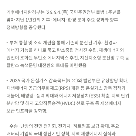
기후에너지환경부는 ’26.6.4.(목) 국민주권정부 출범 1주년을
맞아 지난 1년간의 기후·에너지·환경 분야 주요 성과와 향후
정책방향을 공유했다.
- 부처 통합 및 조직 개편을 통해 기존의 분산된 기후·환경과
에너지 기능을 하나로 묶고 탄소중립 청사진 수립, 재생에너지와
원전이 조화된 무탄소 에너지믹스 추진, 지산지소형 분산망 구축 등
탈탄소 녹색문명 대전환의 토대를 마련했음.
- 2035 국가 온실가스 감축목표(NDC)와 발전부문 유상할당 확대,
재생에너지 공급의무화제도(RPS) 개편 등 온실가스 감축 정책과
더불어, 태양광·풍력 확대와 에너지저장장치(ESS) 확충, 지역 단위
분산망 및 해저 고압직류송전(HVDC) 선로 구축 등 재생에너지
보급 인프라를 강화함.
- 수송·난방의 전면 전기화, 전기차·히트펌프 보급 확대, 주요
배터리 기업의 국내 생산기반 정착, 지역 재생에너지 집적과