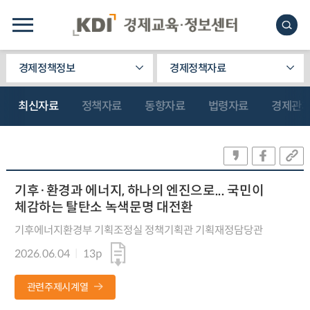
경제정책정보
경제정책자료
최신자료
정책자료
동향자료
법령자료
경제관
기후·환경과 에너지, 하나의 엔진으로... 국민이
체감하는 탈탄소 녹색문명 대전환
기후에너지환경부 기획조정실 정책기획관 기획재정담당관
2026.06.04
13p
관련주제시계열