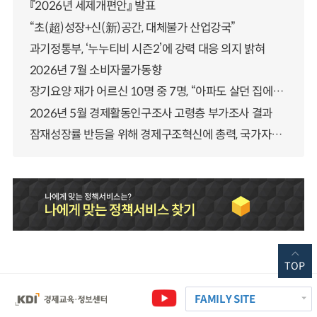
『2026년 세제개편안』 발표
“초(超)성장+신(新)공간, 대체불가 산업강국”
과기정통부, ‘누누티비 시즌2’에 강력 대응 의지 밝혀
2026년 7월 소비자물가동향
장기요양 재가 어르신 10명 중 7명, “아파도 살던 집에서 살겠다” 「2025년 장기요양실태조사」 결과 발표
2026년 5월 경제활동인구조사 고령층 부가조사 결과
잠재성장률 반등을 위해 경제구조혁신에 총력, 국가자산 관리체계 대전환
TOP
FAMILY SITE