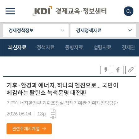
경제정책정보
경제정책자료
최신자료
정책자료
동향자료
법령자료
경제관
기후·환경과 에너지, 하나의 엔진으로... 국민이
체감하는 탈탄소 녹색문명 대전환
기후에너지환경부 기획조정실 정책기획관 기획재정담당관
2026.06.04
13p
관련주제시계열