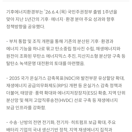
기후에너지환경부는 ’26.6.4.(목) 국민주권정부 출범 1주년을
맞아 지난 1년간의 기후·에너지·환경 분야 주요 성과와 향후
정책방향을 공유했다.
- 부처 통합 및 조직 개편을 통해 기존의 분산된 기후·환경과
에너지 기능을 하나로 묶고 탄소중립 청사진 수립, 재생에너지와
원전이 조화된 무탄소 에너지믹스 추진, 지산지소형 분산망 구축 등
탈탄소 녹색문명 대전환의 토대를 마련했음.
- 2035 국가 온실가스 감축목표(NDC)와 발전부문 유상할당 확대,
재생에너지 공급의무화제도(RPS) 개편 등 온실가스 감축 정책과
더불어, 태양광·풍력 확대와 에너지저장장치(ESS) 확충, 지역 단위
분산망 및 해저 고압직류송전(HVDC) 선로 구축 등 재생에너지
보급 인프라를 강화함.
- 수송·난방의 전면 전기화, 전기차·히트펌프 보급 확대, 주요
배터리 기업의 국내 생산기반 정착, 지역 재생에너지 집적과