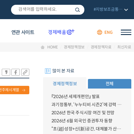
#지방보조금통합관리망
연관 사이트
ENG
HOME
경제정책정보
경제정책자료
최신자료
많이 본 자료
경제정책정보
전체
련주제시계열
『2026년 세제개편안』 발표
과기정통부, ‘누누티비 시즌2’에 강력 대응 의지 밝혀
2026년 한국 주식시장 여건 및 전망
2026년 6월 외국인 증권투자 동향
“초(超)성장+신(新)공간, 대체불가 산업강국”