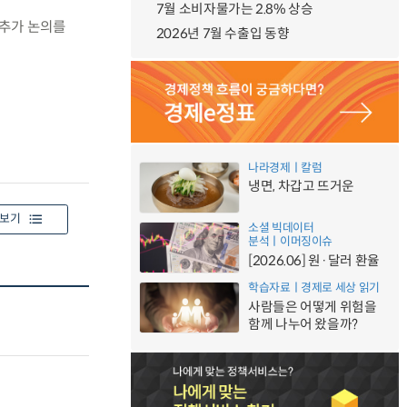
7월 소비자물가는 2.8% 상승
 추가 논의를
2026년 7월 수출입 동향
나라경제ㅣ칼럼
냉면, 차갑고 뜨거운
보기
소셜 빅데이터
분석ㅣ이머징이슈
[2026.06] 원·달러 환율
학습자료ㅣ경제로 세상 읽기
사람들은 어떻게 위험을
함께 나누어 왔을까?