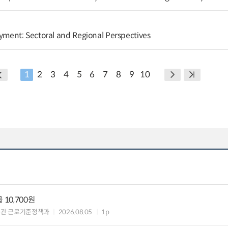
ent: Sectoral and Regional Perspectives
1
2
3
4
5
6
7
8
9
10
10,700원
책관 근로기준정책과
2026.08.05
1p