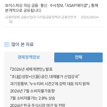
보이스피싱 의심 금융·통신·수사정보, 「ASAP에이샙*」 통해
본격적으로 공유됩니다.
금융위원회 금융산업국 디지털금융정책관 금융안전과
2026.08.04
2p
많이 본 자료
경제정책정보
전체
『2026년 세제개편안』 발표
“초(超)성장+신(新)공간, 대체불가 산업강국”
과기정통부, ‘누누티비 시즌2’에 강력 대응 의지 밝혀
2026년 7월 소비자물가동향
7월 소비자물가는 2.8% 상승
2026년 한국 주식시장 여건 및 전망