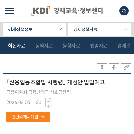
경제정책정보
경제정책자료
최신자료
정책자료
동향자료
법령자료
경제관
「신용협동조합법 시행령」 개정안 입법예고
금융위원회 금융산업국 상호금융팀
2026.06.05
2p
관련주제시계열