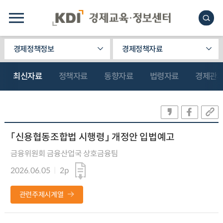
경제정책정보
경제정책자료
최신자료
정책자료
동향자료
법령자료
경제관
「신용협동조합법 시행령」 개정안 입법예고
금융위원회 금융산업국 상호금융팀
2026.06.05
2p
관련주제시계열