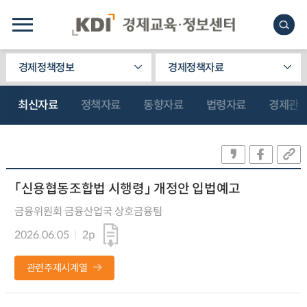
경제정책정보
경제정책자료
최신자료
정책자료
동향자료
법령자료
경제관
「신용협동조합법 시행령」 개정안 입법예고
금융위원회 금융산업국 상호금융팀
2026.06.05
2p
관련주제시계열