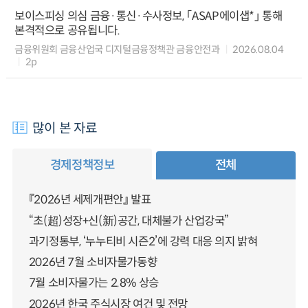
보이스피싱 의심 금융·통신·수사정보, 「ASAP에이샙*」 통해
본격적으로 공유됩니다.
금융위원회 금융산업국 디지털금융정책관 금융안전과
2026.08.04
2p
많이 본 자료
경제정책정보
전체
『2026년 세제개편안』 발표
“초(超)성장+신(新)공간, 대체불가 산업강국”
과기정통부, ‘누누티비 시즌2’에 강력 대응 의지 밝혀
2026년 7월 소비자물가동향
7월 소비자물가는 2.8% 상승
2026년 한국 주식시장 여건 및 전망