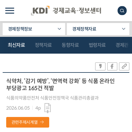
경제정책정보
경제정책자료
최신자료
정책자료
동향자료
법령자료
경제관
식약처, ‘감기 예방’, ‘면역력 강화’ 등 식품 온라인
부당광고 165건 적발
식품의약품안전처 식품안전정책국 식품관리총괄과
2026.06.05
4p
관련주제시계열