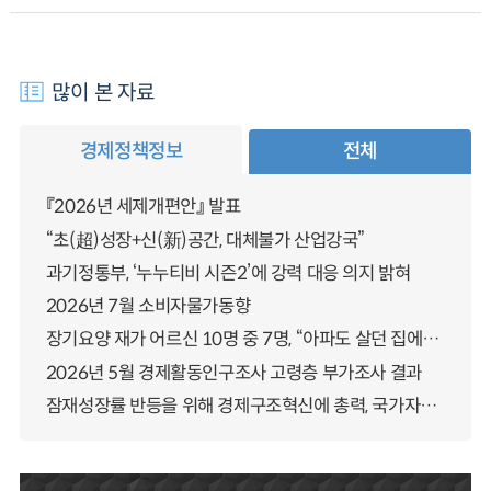
많이 본 자료
경제정책정보
전체
『2026년 세제개편안』 발표
“초(超)성장+신(新)공간, 대체불가 산업강국”
과기정통부, ‘누누티비 시즌2’에 강력 대응 의지 밝혀
2026년 7월 소비자물가동향
장기요양 재가 어르신 10명 중 7명, “아파도 살던 집에서 살겠다” 「2025년 장기요양실태조사」 결과 발표
2026년 5월 경제활동인구조사 고령층 부가조사 결과
잠재성장률 반등을 위해 경제구조혁신에 총력, 국가자산 관리체계 대전환