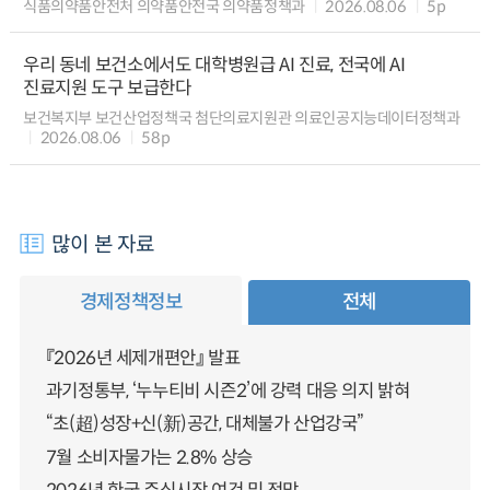
식품의약품안전처 의약품안전국 의약품정책과
2026.08.06
5p
우리 동네 보건소에서도 대학병원급 AI 진료, 전국에 AI
진료지원 도구 보급한다
보건복지부 보건산업정책국 첨단의료지원관 의료인공지능데이터정책과
2026.08.06
58p
많이 본 자료
경제정책정보
전체
『2026년 세제개편안』 발표
과기정통부, ‘누누티비 시즌2’에 강력 대응 의지 밝혀
“초(超)성장+신(新)공간, 대체불가 산업강국”
7월 소비자물가는 2.8% 상승