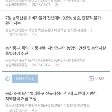
농림축산식품부 농산업혁신정책실 농촌소득에너지정책관
농업재해지원팀
2026.08.07
2p
7월 농축산물 소비자물가 전년대비 0.5% 상승, 안정적 물가
관리 지속
농림축산식품부 식량정책실 유통소비정책관 농식품시장관리과
2026.08.04
2p
농식품부, 폭염·가뭄 관련 지방정부의 농업인 안전 및 농업시설
특별점검 추진
농림축산식품부 농산업혁신정책실 농촌소득에너지정책관
농업재해지원팀
2026.08.04
2p
농림수산일반
더보기
봉화 K-베트남 밸리특구 신규지정…한-베 교류에 기반한
지역활력 거점 조성
중소벤처기업부 창업벤처혁신실 특구혁신기획단 특구운영과
2026.08.07
4p