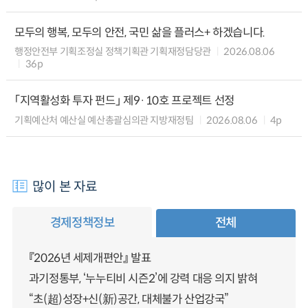
모두의 행복, 모두의 안전, 국민 삶을 플러스+ 하겠습니다.
행정안전부 기획조정실 정책기획관 기획재정담당관
2026.08.06
36p
「지역활성화 투자 펀드」 제9·10호 프로젝트 선정
기획예산처 예산실 예산총괄심의관 지방재정팀
2026.08.06
4p
많이 본 자료
경제정책정보
전체
『2026년 세제개편안』 발표
과기정통부, ‘누누티비 시즌2’에 강력 대응 의지 밝혀
“초(超)성장+신(新)공간, 대체불가 산업강국”