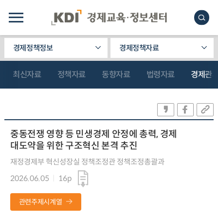
경제정책정보
경제정책자료
최신자료
정책자료
동향자료
법령자료
경제관
중동전쟁 영향 등 민생경제 안정에 총력, 경제
대도약을 위한 구조혁신 본격 추진
재정경제부 혁신성장실 정책조정관 정책조정총괄과
2026.06.05
16p
관련주제시계열