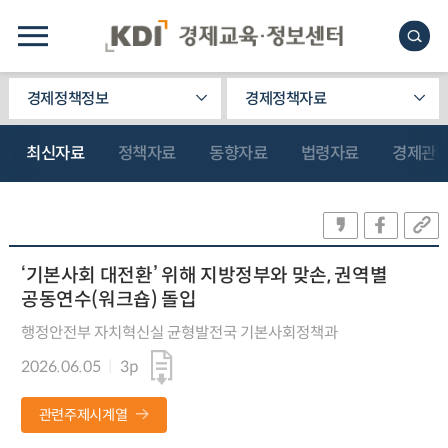
경제정책정보
경제정책자료
최신자료
정책자료
동향자료
법령자료
경제관
‘기본사회 대전환’ 위해 지방정부와 맞손, 권역별
공동연수(워크숍) 돌입
행정안전부 자치혁신실 균형발전국 기본사회정책과
2026.06.05
3p
관련주제시계열