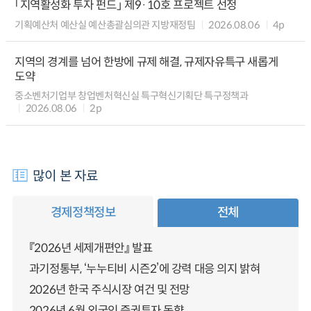
「지역활성화 투자 펀드」 제9·10호 프로젝트 선정
기획예산처 예산실 예산총괄심의관 지방재정팀
2026.08.06
4p
지역의 경계를 넘어 한방에 규제 해결, 규제자유특구 새롭게
도약
중소벤처기업부 창업벤처혁신실 특구혁신기획단 특구정책과
2026.08.06
2p
많이 본 자료
경제정책정보
전체
『2026년 세제개편안』 발표
과기정통부, ‘누누티비 시즌2’에 강력 대응 의지 밝혀
2026년 한국 주식시장 여건 및 전망
2026년 6월 외국인 증권투자 동향